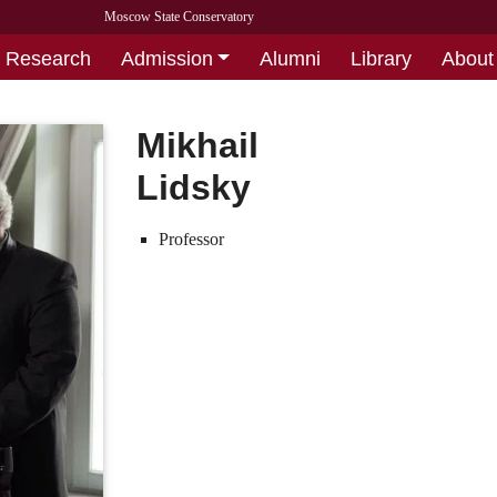
Moscow State Conservatory
Research
Admission
Alumni
Library
About
Mikhail
Lidsky
Professor