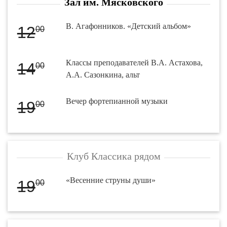
Зал им. Мясковского
В. Агафонников. «Детский альбом»
12
00
Классы преподавателей В.А. Астахова,
14
00
А.А. Сазонкина, альт
Вечер фортепианной музыки
19
00
Клуб Классика рядом
«Весенние струны души»
19
00