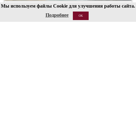
Мы используем файлы Cookie для улучшения работы сайта.
00
19
Подробнее
OK
20 АВГ 2026
Структура
Сведения об образовательной организации
Национальные проекты России
Антитеррор
Пожарная безопасность
Ссылки
О сайте
Контакты
Кассы работают с 12:00 до 19:00 (перерыв 15:00-15:30)
Бронирование билетов: 8 (495) 695-89-05,
с пн по пт; 12:00-18:00
Справки по билетам: 8 (495) 629-91-68
КОНТАКТЫ