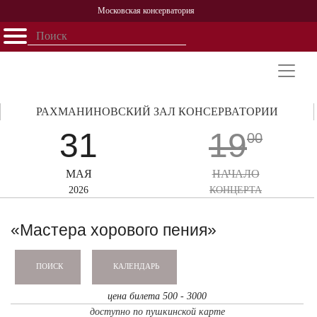
Московская консерватория
Открыть - закрыть
Главная
События
Афиша
Учеба
Наука
Структура
Персоналии
История
Партнерство
РАХМАНИНОВСКИЙ ЗАЛ КОНСЕРВАТОРИИ
31
19
00
МАЯ
НАЧАЛО
2026
КОНЦЕРТА
«Мастера хорового пения»
КАЛЕНДАРЬ
ПОИСК
цена билета 500 - 3000
доступно по пушкинской карте