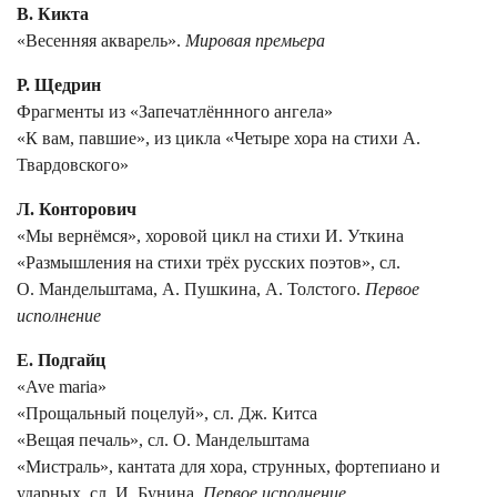
В. Кикта
«Весенняя акварель».
Мировая премьера
Р. Щедрин
Фрагменты из «Запечатлённного ангела»
«К вам, павшие», из цикла «Четыре хора на стихи А.
Твардовского»
Л. Конторович
«Мы вернёмся», хоровой цикл на стихи И. Уткина
«Размышления на стихи трёх русских поэтов», сл.
О. Мандельштама, А. Пушкина, А. Толстого.
Первое
исполнение
Е. Подгайц
«Ave maria»
«Прощальный поцелуй», сл. Дж. Китса
«Вещая печаль», сл. О. Мандельштама
«Мистраль», кантата для хора, струнных, фортепиано и
ударных, сл. И. Бунина.
Первое исполнение