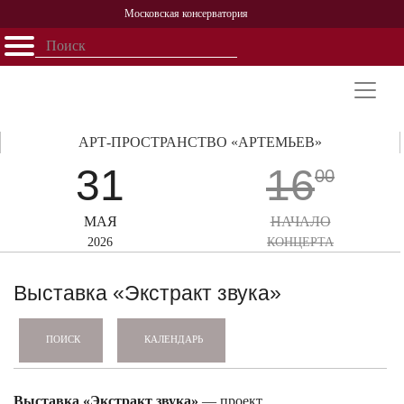
Московская консерватория
Открыть - закрыть
Главная
События
Афиша
Учеба
Наука
Структура
Персоналии
История
Партнерство
АРТ-ПРОСТРАНСТВО «АРТЕМЬЕВ»
31
16
00
МАЯ
НАЧАЛО
2026
КОНЦЕРТА
Выставка «Экстракт звука»
КАЛЕНДАРЬ
ПОИСК
Выставка «Экстракт звука»
— проект