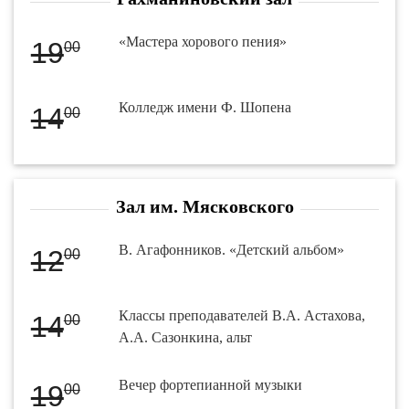
«Мастера хорового пения»
19
00
Колледж имени Ф. Шопена
14
00
Зал им. Мясковского
В. Агафонников. «Детский альбом»
12
00
Классы преподавателей В.А. Астахова,
14
00
А.А. Сазонкина, альт
Вечер фортепианной музыки
19
00