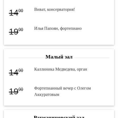
Виват, консерватория!
14
00
Илья Папоян, фортепиано
19
00
Малый зал
Каллиника Медведева, орган
14
00
Фортепианный вечер с Олегом
19
00
Аккуратовым
Рахманиновский зал