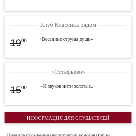
Клуб Классика рядом
«Весенние струны души»
19
00
«Остафьево»
«И звуков нити золотые..»
15
00
ИНФОРМАЦИЯ ДЛЯ СЛУШАТЕЛЕЙ
Правила посещения мероприятий консерватории