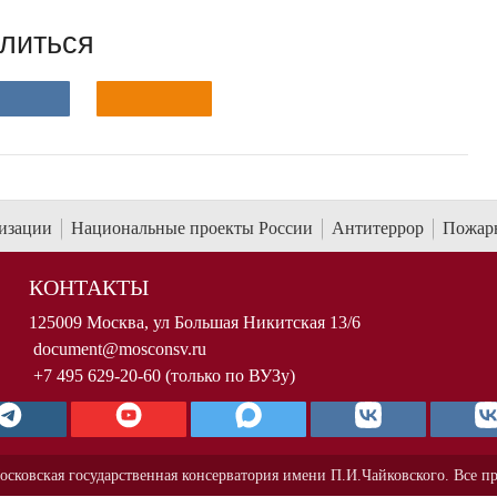
литься
низации
Национальные проекты России
Антитеррор
Пожарн
КОНТАКТЫ
125009 Москва, ул Большая Никитская 13/6
document@mosconsv.ru
+7 495 629-20-60 (только по ВУЗу)
осковская государственная консерватория имени П.И.Чайковского. Все п