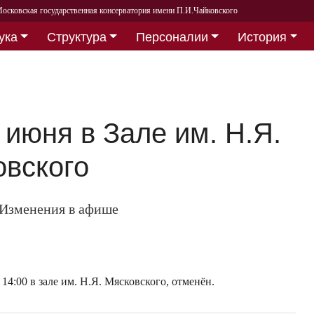
осковская государственная консерватория имени П.И.Чайковского
ука
Структура
Персоналии
История
 июня в Зале им. Н.Я.
овского
Изменения в афише
4:00 в зале им. Н.Я. Мясковского, отменён.