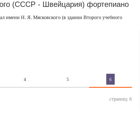
ого (СССР - Швейцария) фортепиано
Зал имени Н. Я. Мясковского (в здании Второго учебного
4
5
6
страниц: 6