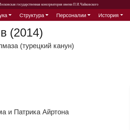
осковская государственная консерватория имени П.И.Чайковского
ука
Структура
Персоналии
История
в (2014)
маза (турецкий канун)
а и Патрика Айртона