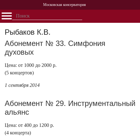
Московская консерватория
Открыть - закрыть
Главная
События
Афиша
Учеба
Наука
Структура
Персоналии
История
Рыбаков К.В.
Партнерство
Абонемент № 33. Симфония
духовых
Цена: от 1000 до 2000 р.
(5 концертов)
1 сентября 2014
Абонемент № 29. Инструментальный
альянс
Цена: от 400 до 1200 р.
(4 концерта)