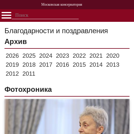
Московская консерватория
Открыть - закрыть
Главная
События
Афиша
Учеба
Наука
Структура
Персоналии
История
Благодарности и поздравления
Партнерство
Архив
2026
2025
2024
2023
2022
2021
2020
2019
2018
2017
2016
2015
2014
2013
2012
2011
Фотохроника