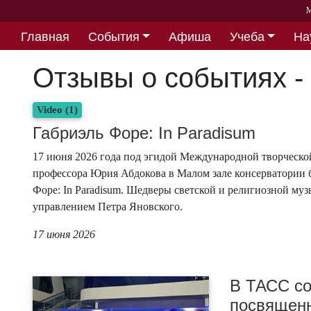
М
Главная
События
Афиша
Учеба
На
Партнерство
Отзывы о событиях - 
Video (1)
Габриэль Форе: In Paradisum
17 июня 2026 года под эгидой Международной творческой 
профессора Юрия Абдокова в Малом зале консерватории 
Форе: In Paradisum. Шедверы светской и религиозной муз
управлением Петра Яновского.
17 июня 2026
В ТАСС со
посвященн