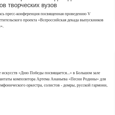
ов творческих вузов
ась пресс-конференция посвященная проведению V
етительского проекта «Всероссийская декада выпускников
».
е искусств «Дню Победы посвящается...» в Большом зале
кантаты композитора Артема Ананьева «Песни Родины» для
имфонического оркестра, солистов - домры, русской гармони,