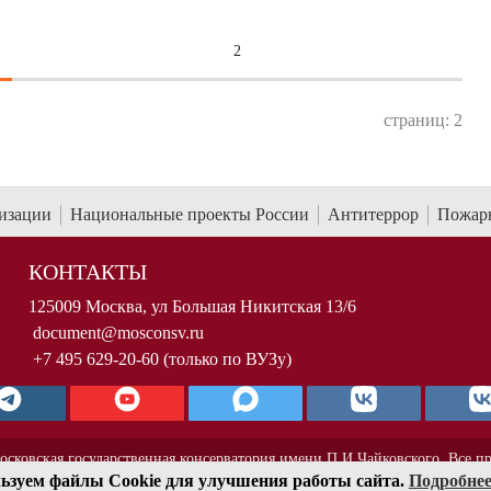
2
страниц: 2
низации
Национальные проекты России
Антитеррор
Пожарн
КОНТАКТЫ
125009 Москва, ул Большая Никитская 13/6
document@mosconsv.ru
+7 495 629-20-60 (только по ВУЗу)
осковская государственная консерватория имени П.И.Чайковского. Все п
ьзуем файлы Cookie для улучшения работы сайта.
Подробне