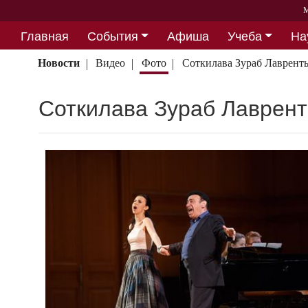
М
Главная
События
Афиша
Учеба
На
Партнерство
Новости
Видео
Фото
Соткилава Зураб Лаврент
Соткилава Зураб Лаврен