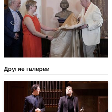
Назад
Впере
Другие галереи