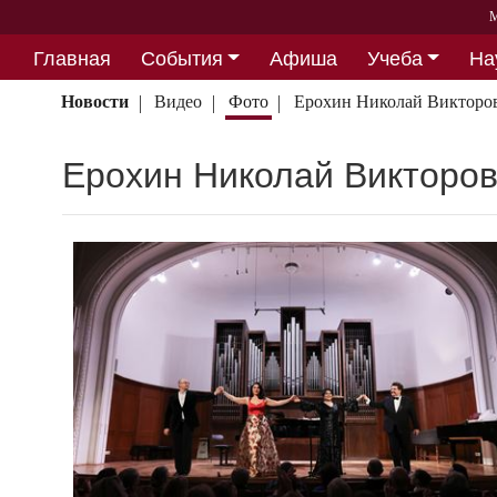
М
Главная
События
Афиша
Учеба
На
Партнерство
Новости
Видео
Фото
Ерохин Николай Викторо
Ерохин Николай Викторо