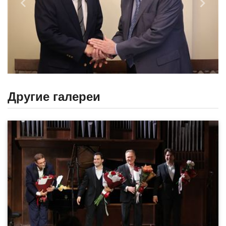
Назад
Впере
Другие галереи