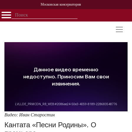
Московская консерватория
Открыть - закрыть
Главная
События
Афиша
Учеба
Наука
Структура
Персоналии
История
Партнерство
Видео: Иван Старостин
Кантата «Песни Родины». О