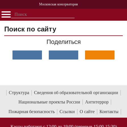
Московская консерватория
Открыть - закрыть
Главная
События
Афиша
Учеба
Наука
Структура
Персоналии
История
Поиск по сайту
Партнерство
Поделиться
Структура
Сведения об образовательной организации
Национальные проекты России
Антитеррор
Пожарная безопасность
Ссылки
О сайте
Контакты
Кассы работают с 12:00 до 19:00 (перерыв 15:00-15:30)