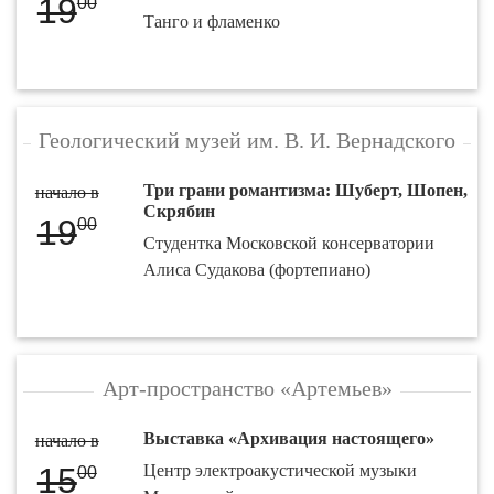
19
00
Танго и фламенко
Геологический музей им. В. И. Вернадского
Три грани романтизма: Шуберт, Шопен,
начало в
Скрябин
19
00
Студентка Московской консерватории
Алиса Судакова (фортепиано)
Арт-пространство «Артемьев»
Выставка «Архивация настоящего»
начало в
15
Центр электроакустической музыки
00