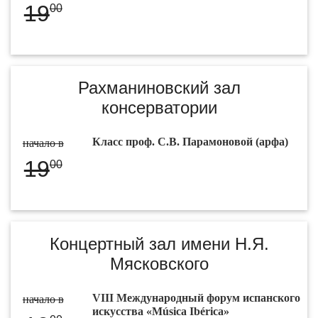
19
00
Рахманиновский зал
консерватории
Класс проф. С.В. Парамоновой (арфа)
начало в
19
00
Концертный зал имени Н.Я.
Мясковского
VIII Международный форум испанского
начало в
искусства «Música Ibérica»