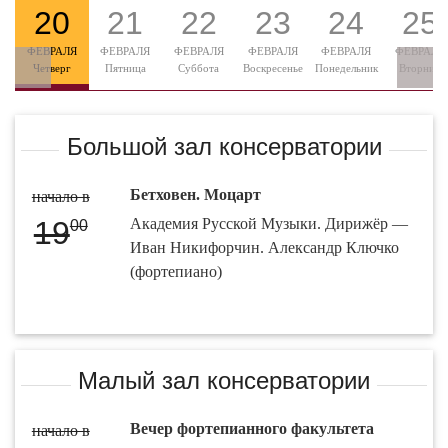
20
21
22
23
24
25
ФЕВРАЛЯ
ФЕВРАЛЯ
ФЕВРАЛЯ
ФЕВРАЛЯ
ФЕВРАЛЯ
ФЕВРАЛЯ
Четверг
Пятница
Суббота
Воскресенье
Понедельник
Вторник
Большой зал консерватории
Бетховен. Моцарт
начало в
19
Академия Русской Музыки. Дирижёр —
00
Иван Никифорчин. Александр Ключко
(фортепиано)
Малый зал консерватории
Вечер фортепианного факультета
начало в