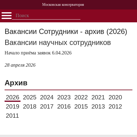
Московская консерватория
Открыть - закрыть
Главная
События
Афиша
Учеба
Наука
Структура
Персоналии
История
Вакансии Сотрудники - архив (2026)
Партнерство
Вакансии научных сотрудников
Начало приёма заявок 6.04.2026
28 апреля 2026
Архив
2026
2025
2024
2023
2022
2021
2020
2019
2018
2017
2016
2015
2013
2012
2011