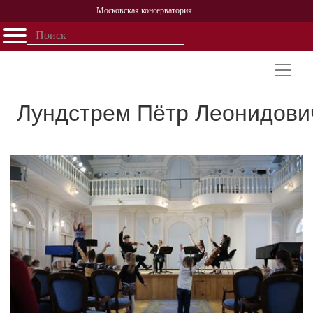
Московская консерватория
Открыть - закрыть
Главная
События
Афиша
Учеба
Наука
Структура
Персоналии
История
Партнерство
Лундстрем Пётр Леонидови