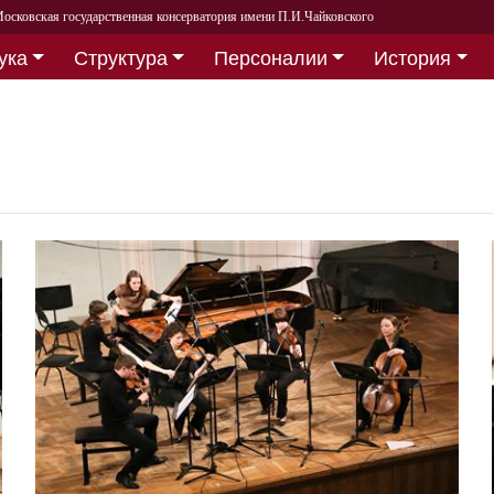
осковская государственная консерватория имени П.И.Чайковского
ука
Структура
Персоналии
История