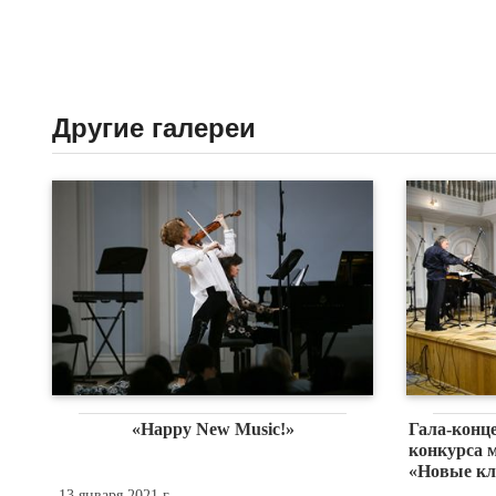
Другие галереи
«Happy New Music!»
Гала-конц
конкурса 
«Новые кл
13 января 2021 г.