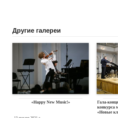
Другие галереи
«Happy New Music!»
Гала-конц
конкурса 
«Новые кл
13 января 2021 г.