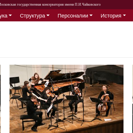
осковская государственная консерватория имени П.И.Чайковского
ука
Структура
Персоналии
История