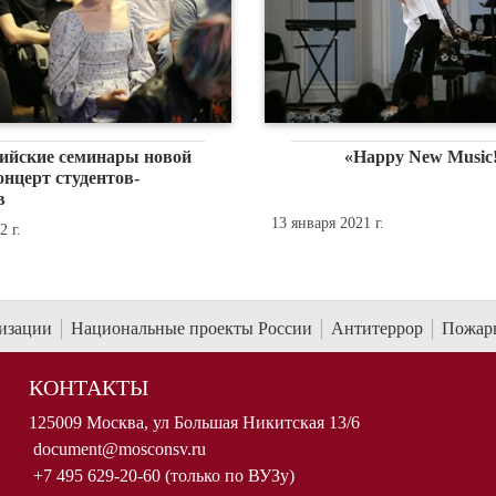
сийские семинары новой
«Happy New Music
нцерт студентов-
в
13 января 2021 г.
 г.
низации
Национальные проекты России
Антитеррор
Пожарн
КОНТАКТЫ
125009 Москва, ул Большая Никитская 13/6
document@mosconsv.ru
+7 495 629-20-60 (только по ВУЗу)