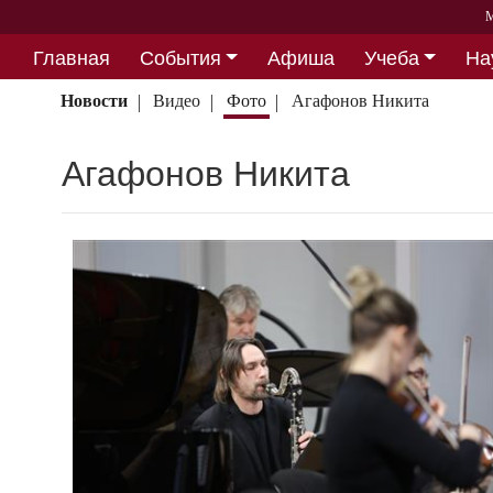
М
Главная
События
Афиша
Учеба
На
Партнерство
Новости
Видео
Фото
Агафонов Никита
Агафонов Никита