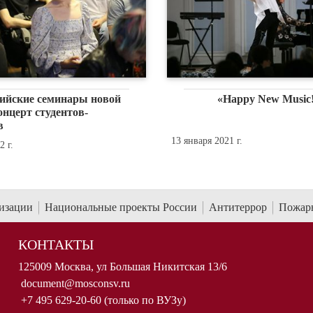
сийские семинары новой
«Happy New Music
нцерт студентов-
в
13 января 2021 г.
 г.
низации
Национальные проекты России
Антитеррор
Пожарн
КОНТАКТЫ
125009 Москва, ул Большая Никитская 13/6
document@mosconsv.ru
+7 495 629-20-60 (только по ВУЗу)