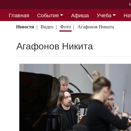
М
Главная
События
Афиша
Учеба
На
Партнерство
Новости
Видео
Фото
Агафонов Никита
Агафонов Никита