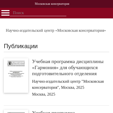
Московская консерватория
Открыть - закрыть
Главная
События
Афиша
Учеба
Наука
Структура
Персоналии
История
Партнерство
Научно-издательский центр «Московская консерватория»
Публикации
Учебная программа дисциплины
«Гармония» для обучающихся
подготовительного отделения
Научно-издательский центр "Московская
консерватория", Москва, 2025
Москва, 2025
Учебная программа