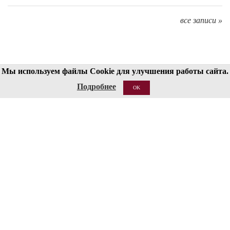
все записи »
Мы используем файлы Cookie для улучшения работы сайта.
Структура
Сведения об образовательной организации
Подробнее
OK
Национальные проекты России
Антитеррор
Пожарная безопасность
Ссылки
О сайте
Контакты
Кассы работают с 12:00 до 19:00 (перерыв 15:00-15:30)
Бронирование билетов: 8 (495) 695-89-05,
с пн по пт; 12:00-18:00
Справки по билетам: 8 (495) 629-91-68
КОНТАКТЫ
125009 Москва, ул Большая Никитская 13/6
document@mosconsv.ru