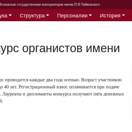
осковская государственная консерватория имени П.И.Чайковского
ука
Структура
Персоналии
История
урс органистов имени
с проводится каждые два года осенью. Возраст участников:
до 40 лет. Регистрационный взнос оплачивается при подаче
и. Лауреаты и дипломанты конкурса получают пять денежных
й.