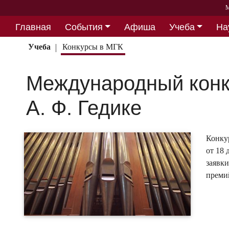
М
Главная
События
Афиша
Учеба
На
Партнерство
Учеба
Конкурсы в МГК
Международный конк
А. Ф. Гедике
Конкур
от 18 
заявк
преми