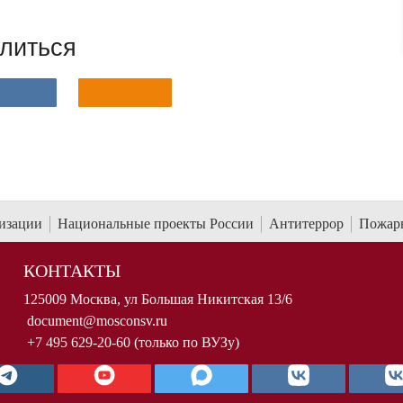
литься
низации
Национальные проекты России
Антитеррор
Пожарн
КОНТАКТЫ
125009 Москва, ул Большая Никитская 13/6
document@mosconsv.ru
+7 495 629-20-60 (только по ВУЗу)