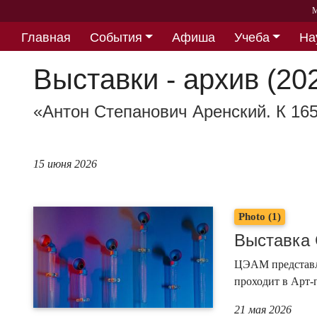
М
Главная
События
Афиша
Учеба
На
Партнерство
Выставки - архив (20
«Антон Степанович Аренский. К 16
15 июня 2026
Photo (1)
Выставка 
ЦЭАМ представля
проходит в Арт-
21 мая 2026