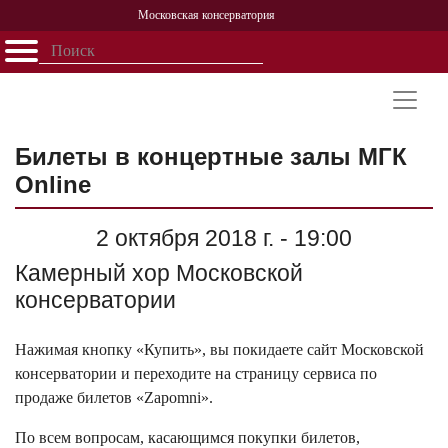
Московская консерватория
Открыть - закрыть
Главная
События
Афиша
Учеба
Наука
Структура
Персоналии
История
Партнерство
Билеты в концертные залы МГК
Online
2 октября 2018 г. - 19:00
Камерный хор Московской
консерватории
Нажимая кнопку «Купить», вы покидаете сайт Московской
консерватории и переходите на страницу сервиса по
продаже билетов «Zapomni».
По всем вопросам, касающимся покупки билетов,