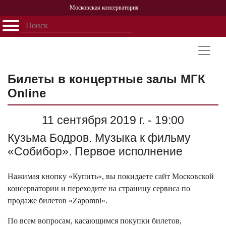
Московская консерватория
Открыть - закрыть
Главная
События
Афиша
Учеба
Наука
Структура
Персоналии
История
Партнерство
Билеты в концертные залы МГК
Online
11 сентября 2019 г. - 19:00
Кузьма Бодров. Музыка к фильму
«Собибор». Первое исполнение
Нажимая кнопку «Купить», вы покидаете сайт Московской
консерватории и переходите на страницу сервиса по
продаже билетов «Zapomni».
По всем вопросам, касающимся покупки билетов,