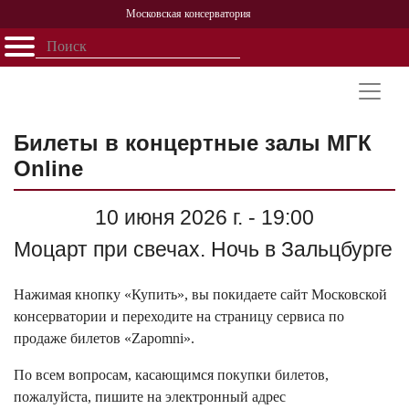
Московская консерватория
Открыть - закрыть
Главная
События
Афиша
Учеба
Наука
Структура
Персоналии
История
Партнерство
Билеты в концертные залы МГК
Online
10 июня 2026 г. - 19:00
Моцарт при свечах. Ночь в Зальцбурге
Нажимая кнопку «Купить», вы покидаете сайт Московской
консерватории и переходите на страницу сервиса по
продаже билетов «Zapomni».
По всем вопросам, касающимся покупки билетов,
пожалуйста, пишите на электронный адрес