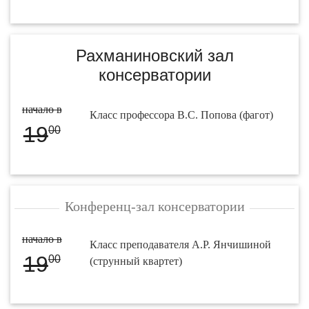
Рахманиновский зал
консерватории
начало в
Класс профессора В.С. Попова (фагот)
19
00
Конференц-зал консерватории
начало в
Класс преподавателя А.Р. Янчишиной
19
00
(струнный квартет)