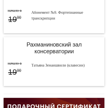
начало в
Абонемент №9. Фортепианные
19
00
транскрипции
Рахманиновский зал
консерватории
начало в
Татьяна Зенаишвили (клавесин)
19
00