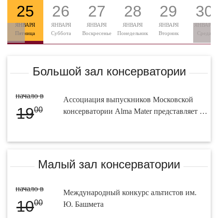
25
26
27
28
29
30
ЯНВАРЯ
ЯНВАРЯ
ЯНВАРЯ
ЯНВАРЯ
ЯНВАРЯ
ЯНВАРЯ
Пятница
Суббота
Воскресенье
Понедельник
Вторник
Среда
Большой зал консерватории
начало в
Ассоциация выпускников Московской
19
00
консерватории Alma Mater представляет …
Малый зал консерватории
начало в
Международный конкурс альтистов им.
10
00
Ю. Башмета