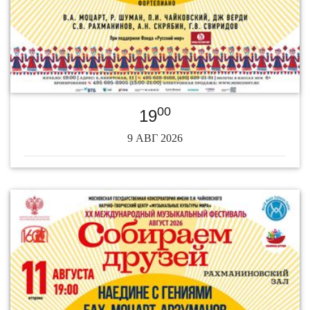
00
19
9 АВГ 2026