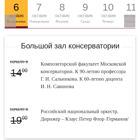
6
7
8
9
10
11
ОКТЯБРЯ
ОКТЯБРЯ
ОКТЯБРЯ
ОКТЯБРЯ
ОКТЯБРЯ
ОКТЯБРЯ
Воскресенье
Понедельник
Вторник
Среда
Четверг
Пятница
Большой зал консерватории
начало в
Композиторский факультет Московской
14
00
консерватории. К 90-летию профессора
Г. И. Сальникова. К 60-летию доцента
И. Н. Савинова
начало в
Российский национальный оркестр.
19
00
Дирижер – Клаус Петер Флор /Германия/