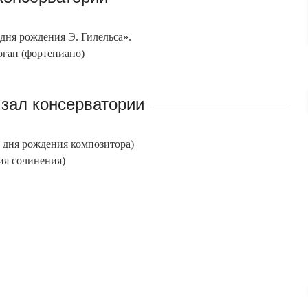
дня рождения Э. Гилельса».
оган (фортепиано)
зал консерватории
 дня рождения композитора)
ия сочинения)