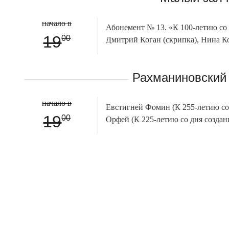
начало в
Абонемент № 13. «К 100-летию со 
19
00
Дмитрий Коган (скрипка), Нина К
Рахманиновский 
начало в
Евстигней Фомин (К 255-летию со
19
00
Орфей (К 225-летию со дня создан