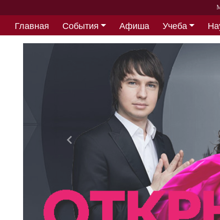
М
Главная
События
Афиша
Учеба
На
Партнерство
Назад