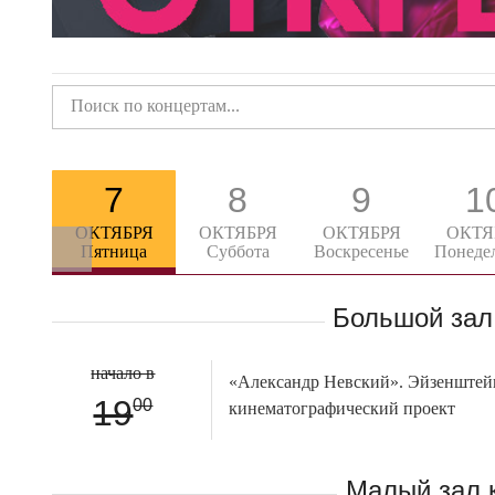
7
8
9
1
ОКТЯБРЯ
ОКТЯБРЯ
ОКТЯБРЯ
ОКТЯ
Пятница
Суббота
Воскресенье
Понеде
Большой зал
начало в
«Александр Невский». Эйзенштей
19
00
кинематографический проект
Малый зал 