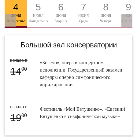
4
5
6
7
8
9
ИЮНЯ
ИЮНЯ
ИЮНЯ
ИЮНЯ
ИЮНЯ
ИЮНЯ
Воскресенье
Понедельник
Вторник
Среда
Четверг
Пятница
Большой зал консерватории
начало в
«Богема», опера в концертном
14
00
исполнении. Государственный экзамен
кафедры оперно-симфонического
дирижирования
начало в
Фестиваль «Мой Евтушенко». «Евгений
19
00
Евтушенко в симфонической музыке»