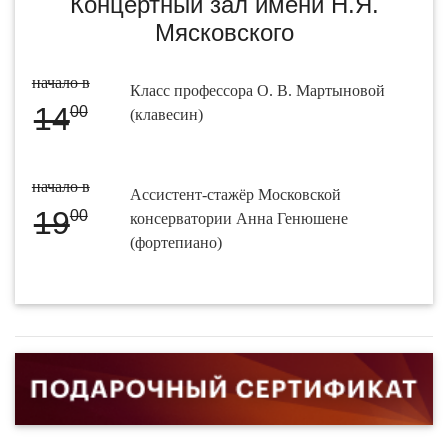
Концертный зал имени Н.Я.
Мясковского
начало в
Класс профессора О. В. Мартыновой
14
00
(клавесин)
начало в
Ассистент-стажёр Московской
19
00
консерватории Анна Генюшене
(фортепиано)