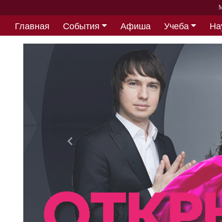
М
Главная
События
Афиша
Учеба
На
Партнерство
Назад