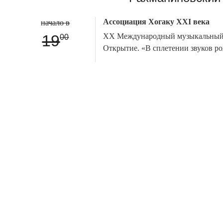
Ассоциация Хогаку XXI века
начало в
19
XX Международный музыкальный 
00
Открытие. «В сплетении звуков р