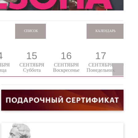
КАЛЕНДАРЬ
СПИСОК
4
15
16
17
1
ЯБРЯ
СЕНТЯБРЯ
СЕНТЯБРЯ
СЕНТЯБРЯ
СЕНТ
ица
Суббота
Воскресенье
Понедельник
Втор