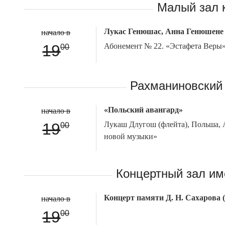
Малый зал 
Лукас Генюшас, Анна Генюшене 
начало в
19
Абонемент № 22. «Эстафета Веры
00
Рахманиновский 
«Польский авангард»
начало в
19
Лукаш Длугош (флейта), Польша, 
00
новой музыки»
Концертный зал им
Концерт памяти Д. Н. Сахарова (
начало в
19
00