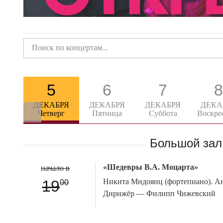
5
6
7
8
ДЕКАБРЯ
ДЕКАБРЯ
ДЕКАБРЯ
ДЕКА
Четверг
Пятница
Суббота
Воскре
Большой зал
«Шедевры В.А. Моцарта»
начало в
19
Никита Мндоянц (фортепиано). Ан
00
Дирижёр — Филипп Чижевский