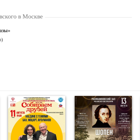
вского в Москве
азы»
о)