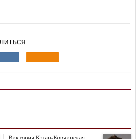
литься
Виктория Коган-Корчинская