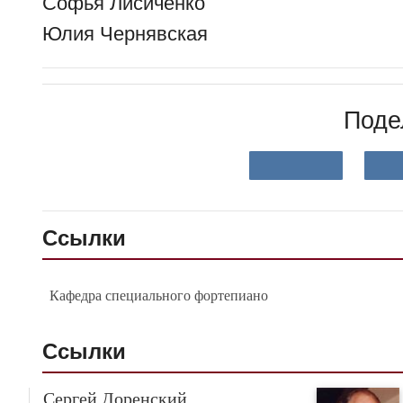
Софья Лисиченко
Юлия Чернявская
Поде
Ссылки
Кафедра специального фортепиано
Ссылки
Сергей Доренский