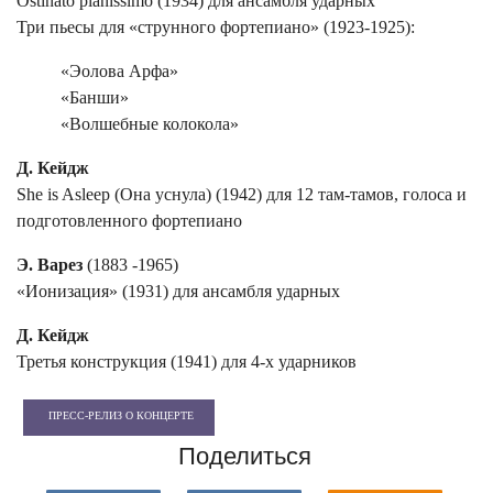
Ostinato pianissimo (1934) для ансамбля ударных
Три пьесы для «струнного фортепиано» (1923-1925):
«Эолова Арфа»
«Банши»
«Волшебные колокола»
Д. Кейдж
She is Asleep (Она уснула) (1942) для 12 там-тамов, голоса и
подготовленного фортепиано
Э. Варез
(1883 -1965)
«Ионизация» (1931) для ансамбля ударных
Д. Кейдж
Третья конструкция (1941) для 4-х ударников
ПРЕСС-РЕЛИЗ О КОНЦЕРТЕ
Поделиться