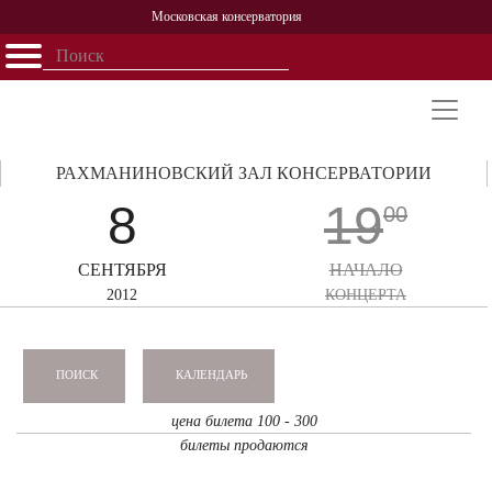
Московская консерватория
Открыть - закрыть
Главная
События
Афиша
Учеба
Наука
Структура
Персоналии
История
Партнерство
РАХМАНИНОВСКИЙ ЗАЛ КОНСЕРВАТОРИИ
8
19
00
СЕНТЯБРЯ
НАЧАЛО
2012
КОНЦЕРТА
КАЛЕНДАРЬ
ПОИСК
цена билета 100 - 300
билеты продаются