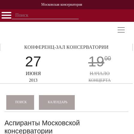
Московская консерватория
Открыть - закрыть
Главная
События
Афиша
Учеба
Наука
Структура
Персоналии
История
Партнерство
КОНФЕРЕНЦ-ЗАЛ КОНСЕРВАТОРИИ
27
19
00
ИЮНЯ
НАЧАЛО
2013
КОНЦЕРТА
КАЛЕНДАРЬ
ПОИСК
Аспиранты Московской
консерватории