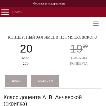
Московская консерватория
Открыть - закрыть
Главная
События
Афиша
Учеба
Наука
Структура
Персоналии
История
Партнерство
КОНЦЕРТНЫЙ ЗАЛ ИМЕНИ Н.Я. МЯСКОВСКОГО
20
19
00
МАЯ
НАЧАЛО
2014
КОНЦЕРТА
КАЛЕНДАРЬ
ПОИСК
Класс доцента А. В. Анчевской
(скрипка)