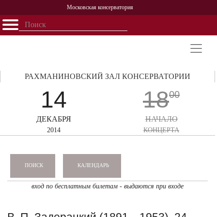
Московская консерватория
Открыть - закрыть
Главная
События
Афиша
Учеба
Наука
Структура
Персоналии
История
Партнерство
РАХМАНИНОВСКИЙ ЗАЛ КОНСЕРВАТОРИИ
14
18
00
ДЕКАБРЯ
НАЧАЛО
2014
КОНЦЕРТА
КАЛЕНДАРЬ
ПОИСК
вход по бесплатным билетам - выдаются при входе
В. П. Задерацкий (1891—1953). 24