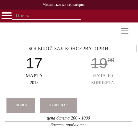
Московская консерватория
Открыть - закрыть
Главная
События
Афиша
Учеба
Наука
Структура
Персоналии
История
Партнерство
БОЛЬШОЙ ЗАЛ КОНСЕРВАТОРИИ
17
19
00
МАРТА
НАЧАЛО
2015
КОНЦЕРТА
КАЛЕНДАРЬ
ПОИСК
цена билета 200 - 1000
билеты продаются