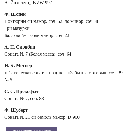
А. Йохелеса), BVW 997
Ф. Шопен
Ноктюрны си мажор, соч. 62, до минор, соч. 48
Три мазурки
Баллада № 1 соль минор, соч. 23
А. Н. Скрябин
Соната № 7 (Белая месса), соч. 64
Н. К. Метнер
«Трагическая соната» из цикла «Забытые мотивы», соч. 39
№ 5
С. С. Прокофьев
Соната № 7, соч. 83
Ф. Шуберт
Соната № 21 си-бемоль мажор, D 960