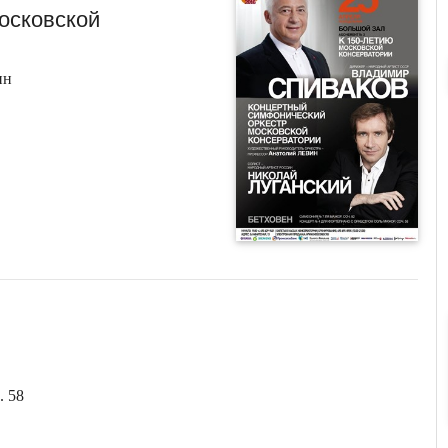
осковской
ин
. 58