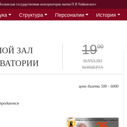
осковская государственная консерватория имени П.И.Чайковского
ука
Структура
Персоналии
История
19
00
ОЙ ЗАЛ
ВАТОРИИ
НАЧАЛО
КОНЦЕРТА
цена билета 500 - 6000
 продаются