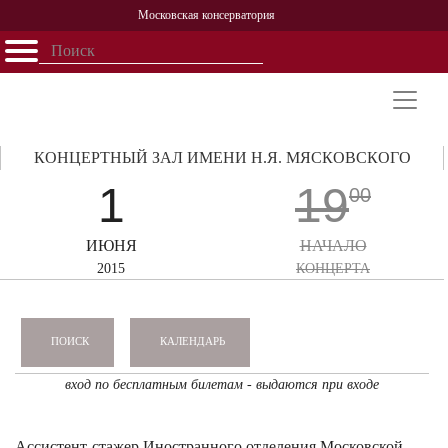
Московская консерватория
Открыть - закрыть
Главная
События
Афиша
Учеба
Наука
Структура
Персоналии
История
Партнерство
КОНЦЕРТНЫЙ ЗАЛ ИМЕНИ Н.Я. МЯСКОВСКОГО
1
19
00
ИЮНЯ
НАЧАЛО
2015
КОНЦЕРТА
КАЛЕНДАРЬ
ПОИСК
вход по бесплатным билетам - выдаются при входе
Ассистент-стажер Иностранного отделения Московской