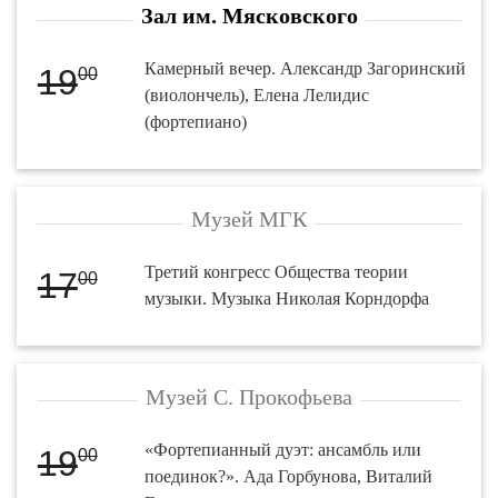
Зал им. Мясковского
Камерный вечер. Александр Загоринский
19
00
(виолончель), Елена Лелидис
(фортепиано)
Музей МГК
Третий конгресс Общества теории
17
00
музыки. Музыка Николая Корндорфа
Музей С. Прокофьева
«Фортепианный дуэт: ансамбль или
19
00
поединок?». Ада Горбунова, Виталий