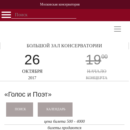
Московская консерватория
Открыть - закрыть
Главная
События
Афиша
Учеба
Наука
Структура
Персоналии
История
Партнерство
БОЛЬШОЙ ЗАЛ КОНСЕРВАТОРИИ
26
19
00
ОКТЯБРЯ
НАЧАЛО
2017
КОНЦЕРТА
«Голос и Поэт»
КАЛЕНДАРЬ
ПОИСК
цена билета 500 - 4000
билеты продаются