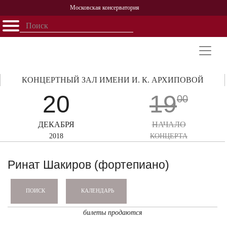
Московская консерватория
Открыть - закрыть
Главная
События
Афиша
Учеба
Наука
Структура
Персоналии
История
Партнерство
КОНЦЕРТНЫЙ ЗАЛ ИМЕНИ И. К. АРХИПОВОЙ
20
19
00
ДЕКАБРЯ
НАЧАЛО
2018
КОНЦЕРТА
Ринат Шакиров (фортепиано)
КАЛЕНДАРЬ
ПОИСК
билеты продаются