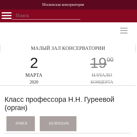
Московская консерватория
Открыть - закрыть
Главная
События
Афиша
Учеба
Наука
Структура
Персоналии
История
Партнерство
МАЛЫЙ ЗАЛ КОНСЕРВАТОРИИ
2
19
00
МАРТА
НАЧАЛО
2020
КОНЦЕРТА
Класс профессора Н.Н. Гуреевой
(орган)
КАЛЕНДАРЬ
ПОИСК