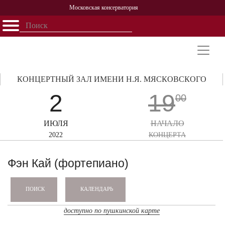
Московская консерватория
Открыть - закрыть
Главная
События
Афиша
Учеба
Наука
Структура
Персоналии
История
Партнерство
КОНЦЕРТНЫЙ ЗАЛ ИМЕНИ Н.Я. МЯСКОВСКОГО
2
19
00
ИЮЛЯ
НАЧАЛО
2022
КОНЦЕРТА
Фэн Кай (фортепиано)
КАЛЕНДАРЬ
ПОИСК
доступно по пушкинской карте