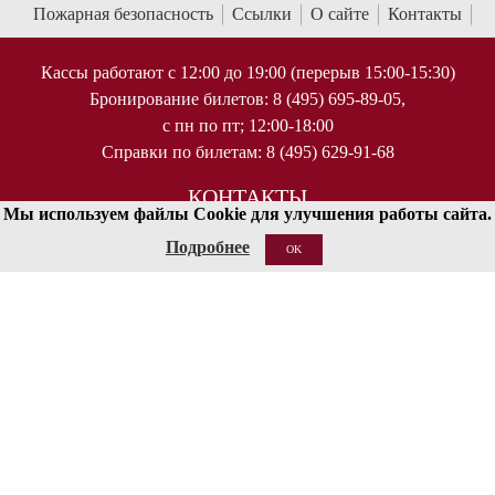
Пожарная безопасность
Ссылки
О сайте
Контакты
Кассы работают с 12:00 до 19:00 (перерыв 15:00-15:30)
Бронирование билетов: 8 (495) 695-89-05,
с пн по пт; 12:00-18:00
Справки по билетам: 8 (495) 629-91-68
КОНТАКТЫ
Мы используем файлы Cookie для улучшения работы сайта.
125009 Москва, ул Большая Никитская 13/6
Подробнее
OK
document@mosconsv.ru
+7 495 629-20-60 (только по ВУЗу)
© 2010-2026 Московская государственная консерватория имени
П.И.Чайковского. Все права защищены.
< !--Yandex.Metrika counter-- >