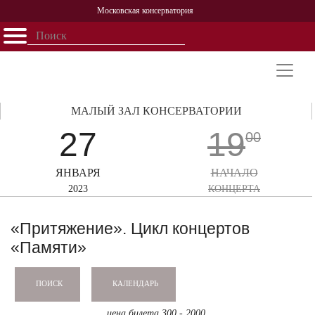
Московская консерватория
Открыть - закрыть
Главная
События
Афиша
Учеба
Наука
Структура
Персоналии
История
Партнерство
МАЛЫЙ ЗАЛ КОНСЕРВАТОРИИ
27
19
00
ЯНВАРЯ
НАЧАЛО
2023
КОНЦЕРТА
«Притяжение». Цикл концертов
«Памяти»
КАЛЕНДАРЬ
ПОИСК
цена билета 300 - 2000