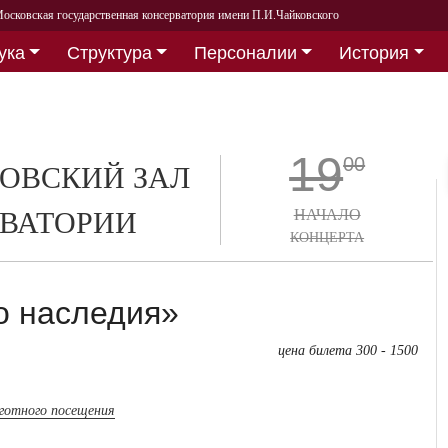
осковская государственная консерватория имени П.И.Чайковского
ука
Структура
Персоналии
История
19
00
ОВСКИЙ ЗАЛ
ВАТОРИИ
НАЧАЛО
КОНЦЕРТА
о наследия»
цена билета 300 - 1500
ьготного посещения