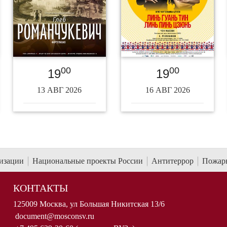
00
00
19
19
13 АВГ 2026
16 АВГ 2026
низации
Национальные проекты России
Антитеррор
Пожарн
КОНТАКТЫ
125009 Москва, ул Большая Никитская 13/6
document@mosconsv.ru