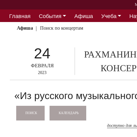
М
Главная
События
Афиша
Учеба
На
Партнерство
Афиша
Поиск по концертам
24
РАХМАНИН
ФЕВРАЛЯ
КОНСЕР
2023
«Из русского музыкальног
КАЛЕНДАРЬ
ПОИСК
доступно для л