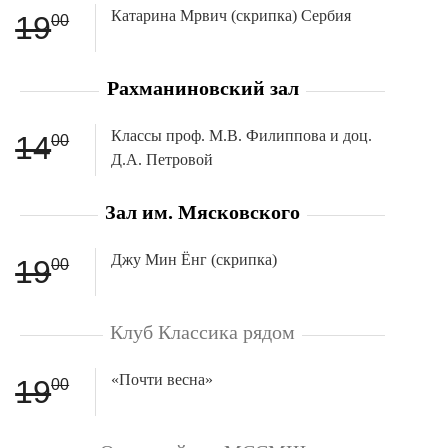
Катарина Мрвич (скрипка) Сербия
19
00
Рахманиновский зал
Классы проф. М.В. Филиппова и доц.
14
00
Д.А. Петровой
Зал им. Мясковского
Джу Мин Ёнг (скрипка)
19
00
Клуб Классика рядом
«Почти весна»
19
00